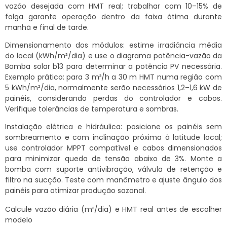
vazão desejada com HMT real; trabalhar com 10–15% de
folga garante operação dentro da faixa ótima durante
manhã e final de tarde.
Dimensionamento dos módulos: estime irradiância média
do local (kWh/m²/dia) e use o diagrama potência-vazão da
Bomba solar b13 para determinar a potência PV necessária.
Exemplo prático: para 3 m³/h a 30 m HMT numa região com
5 kWh/m²/dia, normalmente serão necessários 1,2–1,6 kW de
painéis, considerando perdas do controlador e cabos.
Verifique tolerâncias de temperatura e sombras.
Instalação elétrica e hidráulica: posicione os painéis sem
sombreamento e com inclinação próxima à latitude local;
use controlador MPPT compatível e cabos dimensionados
para minimizar queda de tensão abaixo de 3%. Monte a
bomba com suporte antivibração, válvula de retenção e
filtro na sucção. Teste com manômetro e ajuste ângulo dos
painéis para otimizar produção sazonal.
Calcule vazão diária (m³/dia) e HMT real antes de escolher
modelo