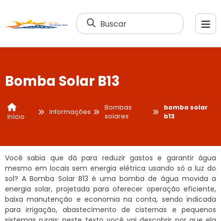
Buscar
Bomba Solar B13
Bombas
bomba solar
Informações
solares
b13
Início
Você sabia que dá para reduzir gastos e garantir água
mesmo em locais sem energia elétrica usando só a luz do
sol? A Bomba Solar B13 é uma bomba de água movida a
energia solar, projetada para oferecer operação eficiente,
baixa manutenção e economia na conta, sendo indicada
para irrigação, abastecimento de cisternas e pequenos
sistemas rurais; neste texto você vai descobrir por que ela