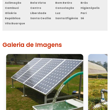
Aclimação
Bela Vista
Bom Retiro
Brás
Cambuci
Centro
Consolação
Higienópolis
Glicério
Liberdade
Luz
Pari
República
Santa Cecília
Santa Efigênia
Sé
Vila Buarque
Galeria de Imagens