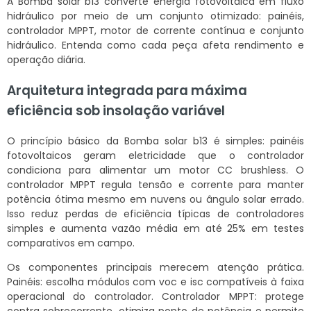
A Bomba solar b13 converte energia fotovoltaica em fluxo
hidráulico por meio de um conjunto otimizado: painéis,
controlador MPPT, motor de corrente contínua e conjunto
hidráulico. Entenda como cada peça afeta rendimento e
operação diária.
Arquitetura integrada para máxima
eficiência sob insolação variável
O princípio básico da Bomba solar b13 é simples: painéis
fotovoltaicos geram eletricidade que o controlador
condiciona para alimentar um motor CC brushless. O
controlador MPPT regula tensão e corrente para manter
potência ótima mesmo em nuvens ou ângulo solar errado.
Isso reduz perdas de eficiência típicas de controladores
simples e aumenta vazão média em até 25% em testes
comparativos em campo.
Os componentes principais merecem atenção prática.
Painéis: escolha módulos com voc e isc compatíveis à faixa
operacional do controlador. Controlador MPPT: protege
contra sobrecorrente, otimiza ponto de potência e permite