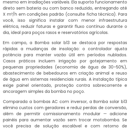
mesmo em irradiações variáveis. Ela suporta funcionamento
direto sem bateria ou com banco reduzido, entregando até
X m³/h em condições padrão (consulte ficha técnica). Para
você, isso significa instalar com menor infraestrutura
elétrica, reduzir faturas e garantir fluxo contínuo durante o
dia, ideal para poços rasos e reservatórios agrícolas.
Em campo, a Bomba solar b13 se destaca por respostas
rápidas a mudanças de insolação: o controlador ajusta
potência para manter vazão útil em períodos nublados.
Casos práticos incluem irrigação por gotejamento em
pequenas propriedades (economia de água de 30–50%),
abastecimento de bebedouros em criação animal e reuso
de água em sistemas residenciais rurais. A instalação típica
exige painel orientado, proteção contra sobrecorrente e
ancoragem simples da bomba no poço.
Comparada a bombas AC com inversor, a Bomba solar b13
elimina custos com geradores e reduz perdas de conversão,
além de permitir comissionamento modular — adicione
painéis para aumentar vazão sem trocar motobomba. Se
você precisa de solução escalável e com retorno de