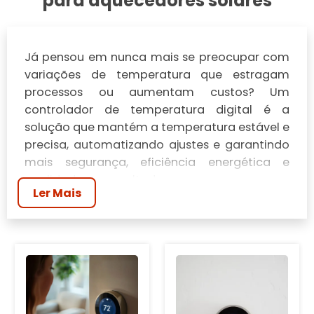
para aquecedores solares
Já pensou em nunca mais se preocupar com
variações de temperatura que estragam
processos ou aumentam custos? Um
controlador de temperatura digital é a
solução que mantém a temperatura estável e
precisa, automatizando ajustes e garantindo
mais segurança, eficiência energética e
qualidade nos resultados.
Ler Mais
Por que isso importa: com precisão digital
você evita perdas em alimentos, protege
equipamentos sensíveis e reduz desperdício
de energia; e o melhor, é possível escolher e
ajustar o aparelho para a sua necessidade —
você vai entender como funcionam as