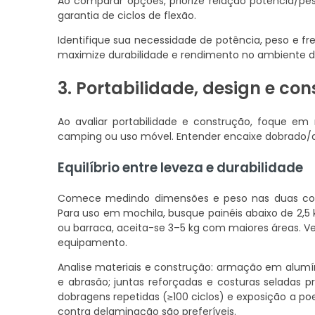
Ao comparar opções, priorize relação potência/pe
garantia de ciclos de flexão.
Identifique sua necessidade de potência, peso e fre
maximize durabilidade e rendimento no ambiente d
3. Portabilidade, design e co
Ao avaliar portabilidade e construção, foque e
camping ou uso móvel. Entender encaixe dobrado/de
Equilíbrio entre leveza e durabilidade
Comece medindo dimensões e peso nas duas confi
Para uso em mochila, busque painéis abaixo de 2,5 
ou barraca, aceita-se 3–5 kg com maiores áreas. Ve
equipamento.
Analise materiais e construção: armação em alumín
e abrasão; juntas reforçadas e costuras seladas 
dobragens repetidas (≥100 ciclos) e exposição a poe
contra delaminação são preferíveis.