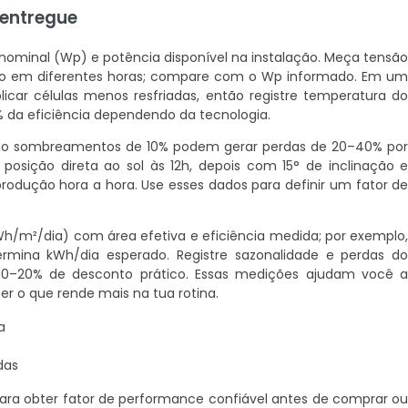
 entregue
nominal (Wp) e potência disponível na instalação. Meça tensã
ro em diferentes horas; compare com o Wp informado. Em u
plicar células menos resfriadas, então registre temperatura d
 da eficiência dependendo da tecnologia.
mo sombreamentos de 10% podem gerar perdas de 20–40% po
: posição direta ao sol às 12h, depois com 15° de inclinação 
odução hora a hora. Use esses dados para definir um fator d
kWh/m²/dia) com área efetiva e eficiência medida; por exemplo
ermina kWh/dia esperado. Registre sazonalidade e perdas d
e 10–20% de desconto prático. Essas medições ajudam você 
er o que rende mais na tua rotina.
a
das
ra obter fator de performance confiável antes de comprar o