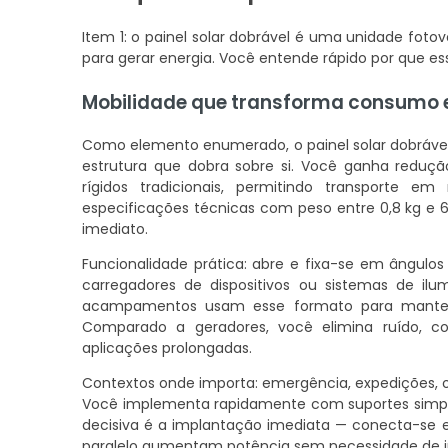
Item 1: o painel solar dobrável é uma unidade foto
para gerar energia. Você entende rápido por que es
Mobilidade que transforma consumo 
Como elemento enumerado, o painel solar dobrável
estrutura que dobra sobre si. Você ganha red
rígidos tradicionais, permitindo transporte 
especificações técnicas com peso entre 0,8 kg e 
imediato.
Funcionalidade prática: abre e fixa-se em ângulos 
carregadores de dispositivos ou sistemas de i
acampamentos usam esse formato para manter e
Comparado a geradores, você elimina ruído, c
aplicações prolongadas.
Contextos onde importa: emergência, expedições,
Você implementa rapidamente com suportes simple
decisiva é a implantação imediata — conecta-se e
paralelo aumentam potência sem necessidade de in