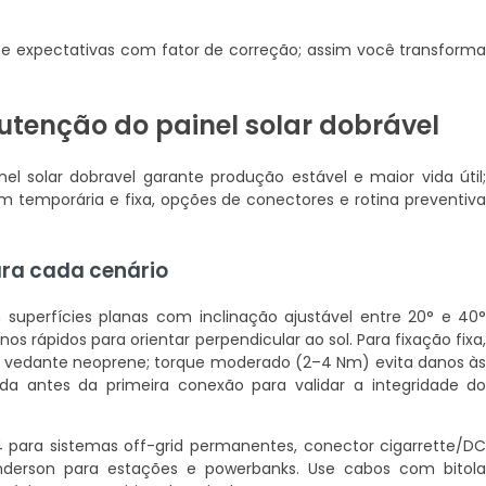
e expectativas com fator de correção; assim você transform
utenção do painel solar dobrável
el solar dobravel garante produção estável e maior vida útil
 temporária e fixa, opções de conectores e rotina preventiv
ara cada cenário
m superfícies planas com inclinação ajustável entre 20° e 40
s rápidos para orientar perpendicular ao sol. Para fixação fixa
a e vedante neoprene; torque moderado (2–4 Nm) evita danos à
da antes da primeira conexão para validar a integridade d
 para sistemas off-grid permanentes, conector cigarrette/D
nderson para estações e powerbanks. Use cabos com bitol