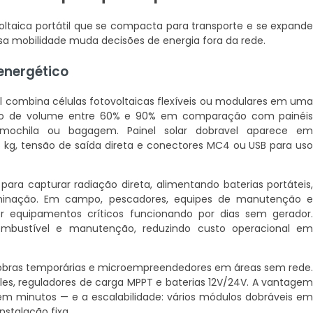
voltaica portátil que se compacta para transporte e se expand
sa mobilidade muda decisões de energia fora da rede.
energético
 combina células fotovoltaicas flexíveis ou modulares em um
ução de volume entre 60% e 90% em comparação com painéi
em mochila ou bagagem. Painel solar dobravel aparece e
6 kg, tensão de saída direta e conectores MC4 ou USB para us
para capturar radiação direta, alimentando baterias portáteis
luminação. Em campo, pescadores, equipes de manutenção 
quipamentos críticos funcionando por dias sem gerador
ombustível e manutenção, reduzindo custo operacional e
 obras temporárias e microempreendedores em áreas sem rede
s, reguladores de carga MPPT e baterias 12V/24V. A vantage
m minutos — e a escalabilidade: vários módulos dobráveis e
stalação fixa.