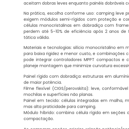
aceitam dobras leves enquanto painéis dobrávei
Na prática, escolha conforme uso: camping leve privi
exigem módulos semi-rígidos com proteção e con
células monocristalinas em dobradiça com frames
perdem até 5–10% de eficiência após 2 anos de 
tática válida.
Materiais e tecnologias: silício monocristalino em 
para baixa rigidez e menor custo, e combinações 
pode integrar controladores MPPT compactos e co
planeje montagem que minimize curvatura excessiva
Painel rígido com dobradiça: estruturas em alumínio,
de maior potência.
Filme flexível (CIGS/perovskita): leve, conformável
mochilas e superfícies não planas.
Painel em tecido: células integradas em malha, m
mas alta praticidade para camping.
Módulo híbrido: combina célula rígida em seções do
compactação.