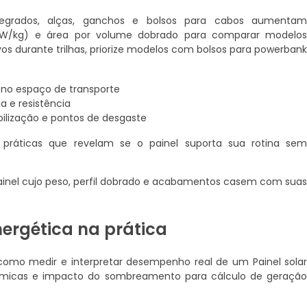
ntegrados, alças, ganchos e bolsos para cabos aumenta
 (W/kg) e área por volume dobrado para comparar modelo
vos durante trilhas, priorize modelos com bolsos para powerban
no espaço de transporte
a e resistência
ilização e pontos de desgaste
práticas que revelam se o painel suporta sua rotina se
 painel cujo peso, perfil dobrado e acabamentos casem com sua
nergética na prática
como medir e interpretar desempenho real de um Painel sola
térmicas e impacto do sombreamento para cálculo de geraçã