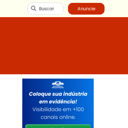
Buscar
Anuncie
a
r
m
s
o