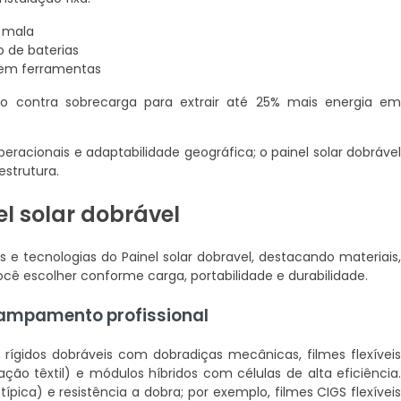
u mala
o de baterias
 sem ferramentas
o contra sobrecarga para extrair até 25% mais energia e
peracionais e adaptabilidade geográfica; o painel solar dobráve
estrutura.
el solar dobrável
s e tecnologias do Painel solar dobravel, destacando materiais
cê escolher conforme carga, portabilidade e durabilidade.
campamento profissional
s rígidos dobráveis com dobradiças mecânicas, filmes flexívei
ação têxtil) e módulos híbridos com células de alta eficiência
ípica) e resistência a dobra; por exemplo, filmes CIGS flexívei