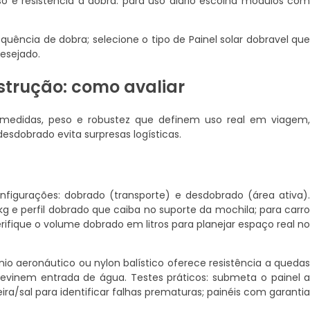
so e resistência à dobra: para uso diário escolha módulos co
quência de dobra; selecione o tipo de Painel solar dobravel qu
esejado.
nstrução: como avaliar
m medidas, peso e robustez que definem uso real em viagem
sdobrado evita surpresas logísticas.
gurações: dobrado (transporte) e desdobrado (área ativa)
kg e perfil dobrado que caiba no suporte da mochila; para carr
rifique o volume dobrado em litros para planejar espaço real n
io aeronáutico ou nylon balístico oferece resistência a queda
previnem entrada de água. Testes práticos: submeta o painel 
ira/sal para identificar falhas prematuras; painéis com garanti