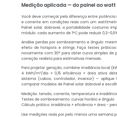
Medição aplicada — do painel ao watt
Você deve começar pela diferença entre potência 
e corrente em condições reais com um wattímet
Painel solar dobravel, a portabilidade costuma im
módulo: cada aumento de 1°C pode reduzir 0,3–0,5%
Analise perdas por sombreamento e ângulo: mes
efeito de hotspots e strings. Faça testes práticos
novamente com 30° para obter curva simples de pr
correção realista para estimativas mensais.
Para projetar geração, combine irradiância local (
4 kWh/m²/dia × 0,15 eficiência × área ativa det
sistema (cabos, controlador, inversor) — apliqu
comparar modelos de Painel solar dobravel e escolh
Medição: tensão, corrente, temperatura e irradiânci
Testes de sombreamento: curvas horário e ângulo
Cálculo prático: irradiância × eficiência × área − per
Use medições reais por pelo menos uma semana pa