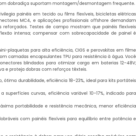
s com dobradiça suportam montagem/desmontagem frequente.
legia painéis em tecido ou films flexíveis, bicicletas elétrica
ectores MC4, e aplicações profissionais offshore demanda
 reforçados. Testes de campo mostram que painéis flexívei
flexão intensa; compensar com sobrecapacidade de painel 
mini-plaquetas para alta eficiência, CIGS e perovskitas em film
com camadas encapsulantes TPU para resistência à água. Voc
nectores blindados para otimizar carga em baterias 12–48V
 e proteja dobras com reforços têxteis.
 ótima durabilidade, eficiência 18–23%, ideal para kits portátei
 a superfícies curvas, eficiência variável 10–17%, indicado par
áxima portabilidade e resistência mecânica, menor eficiênci
bráveis com painéis flexíveis para equilíbrio entre potência 