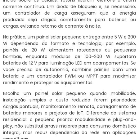
incide sobre as células, fótons liberam elétrons e criam
corrente contínua. Um diodo de bloqueio e, se necessário,
um controlador de carga asseguram que a energia
produzida seja dirigida corretamente para baterias ou
cargas, evitando retorno de corrente à noite.
Na prática, um painel solar pequeno entrega entre 5 W e 200
W dependendo do formato e tecnologia; por exemplo,
painéis de 20 W alimentam roteadores ou pequenas
bombas, enquanto módulos de 100–200 W suportam
baterias de 12 V para iluminação LED em acampamentos. Se
você precisa de autonomia, combine painéis com uma
bateria e um controlador PWM ou MPPT para maximizar
rendimento e proteger os equipamentos.
Escolha um painel solar pequeno quando mobilidade,
instalação simples e custo reduzido forem prioridades:
cargas pontuais, monitoramento remoto, carregamento de
baterias menores e projetos de IoT. Diferencie do sistema
residencial: o pequeno prioriza modularidade e plug-and-
play, não substitui arrays maiores para consumo doméstico
integral, mas reduz dependência da rede em aplicações