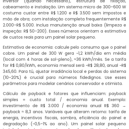
inversor (quando necessário), estrutura de fixação,
cabeamento e instalação. Um sistema micro de 300–600 W
costuma custar entre R$ 1.200 e R$ 3.500 sem impostos e
mão de obra; com instalação completa frequentemente R$
2.000–R$ 5.000. Inclua manutenção anual baixa (limpeza e
inspeção: R$ 50–200). Esses números orientam a estimativa
de custos reais para um painel solar pequeno.
Estimativa de economia: calcule pelo consumo que o painel
cobre. Um painel de 300 W gera ~1,2 kWh/dia em média
(local com 4 horas de sol-pleno), ≈36 kWh/mês. Se a tarifa
for R$ 0,80/kWh, economia mensal será ~R$ 28,80, anual ~R$
345,60. Para tú, ajustar irradiância local e perdas do sistema
(10–20%) é crucial para números fidedignos. Use esses
parâmetros para modelar cenários conservador e otimista.
Cálculo de payback e fatores que influenciam: payback
simples = custo total / economia anual. Exemplo:
investimento de R$ 3.000 / economia anual R$ 360 →
payback ≈ 8,3 anos. Variáveis que alteram retorno: tarifa de
energia, incentivos fiscais, sombra, eficiência do painel e
degradação (~0,5–1% ao ano). Um painel solar pequeno