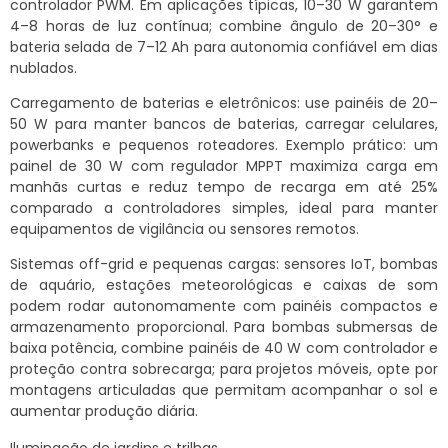
controlador PWM. Em aplicações típicas, 10–30 W garantem
4–8 horas de luz contínua; combine ângulo de 20–30° e
bateria selada de 7–12 Ah para autonomia confiável em dias
nublados.
Carregamento de baterias e eletrônicos: use painéis de 20–
50 W para manter bancos de baterias, carregar celulares,
powerbanks e pequenos roteadores. Exemplo prático: um
painel de 30 W com regulador MPPT maximiza carga em
manhãs curtas e reduz tempo de recarga em até 25%
comparado a controladores simples, ideal para manter
equipamentos de vigilância ou sensores remotos.
Sistemas off-grid e pequenas cargas: sensores IoT, bombas
de aquário, estações meteorológicas e caixas de som
podem rodar autonomamente com painéis compactos e
armazenamento proporcional. Para bombas submersas de
baixa potência, combine painéis de 40 W com controlador e
proteção contra sobrecarga; para projetos móveis, opte por
montagens articuladas que permitam acompanhar o sol e
aumentar produção diária.
Iluminação de jardins e trilhas