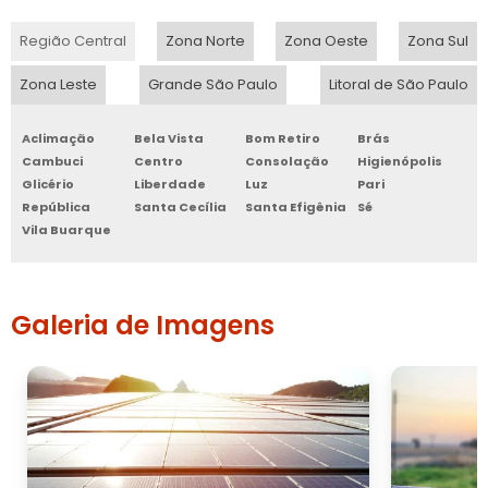
Região Central
Zona Norte
Zona Oeste
Zona Sul
Zona Leste
Grande São Paulo
Litoral de São Paulo
Aclimação
Bela Vista
Bom Retiro
Brás
Cambuci
Centro
Consolação
Higienópolis
Glicério
Liberdade
Luz
Pari
República
Santa Cecília
Santa Efigênia
Sé
Vila Buarque
Galeria de Imagens